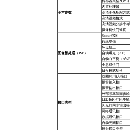
传感器类型及尺寸
内置处理器
基本参数
高清图像压缩方式
高清视频格式
高清视频分辨率/
摄像机快门速度
Smear抑制
边缘增强
坏点校正
图像预处理（ISP）
自动曝光（AE）
自动白平衡（AW
全息双快门
日夜模式切换
线圈I/O输入接口
报警输入接口
报警输出接口
外部频率源同步输
LED频闪灯同步
接口类型
闪光灯同步输出接
网络通讯接口
数据通讯接口
自动光圈接口
镜头接口类型