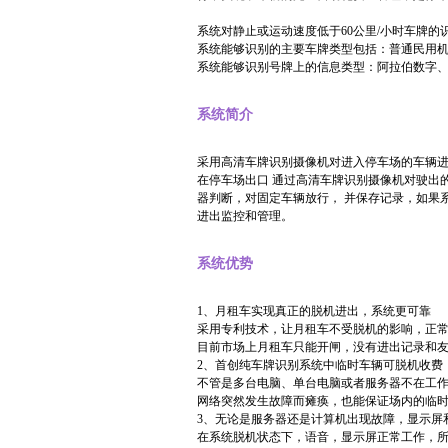
系统对静止或运动速度低于60公里/小时车牌的
系统能够识别的主要车牌类型包括：普通民用
系统能够识别号牌上的信息类型：阿拉伯数字
系统简介
采用高清车牌识别摄像机对进入停车场的车辆
在停车场出口 通过高清车牌识别摄像机对驶出
器判断，对固定车辆放行， 并保存记录，如果
进出监控和管理。
系统优势
1、月租车实现真正的脱机进出，系统更可靠
采用专利技术，让月租车不受脱机的影响，正
目前市场上月租车只能开闸，没有进出记录和
2、首创纯车牌识别系统中临时车辆可脱机收费
不管是多台电脑、单台电脑或者服务器不在工
网络突然发生故障而瘫痪，也能保证场内的临
3、无论是服务器还是计算机出现故障，显示屏
在系统脱机状态下，语音，显示屏正常工作，