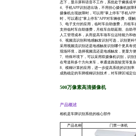
态下，显示屏和语音不工作，系统处于瘫痪或
4、手机APP识别进出场，不用担心摄像机故
摄像机出现故障时，可以用“掌上停车”手机A
时，可以通过“掌上停车”APP对车辆收费，
5、电子支付的应用，临时车自助缴费，月租车
支持临时车自助缴费，月租车自助延期、自助
人工管理成本，从而提高车场车位运转能力和
6、视频流识别和地感触发识别可选，识别更科
采用视频流识别还是地感触发识别哪个更具有
现场环境，选择视频流还是地感触发，更显方
7、特殊环境下，可以采用双摄像机识别，识别
在弯道和多个方向来车，单通道路面较宽等复
8、模糊计算的应用，进一步提高系统的识别率
成熟稳定的车牌模糊识别技术，对车牌区域定
500万像素高清摄像机
产品概述
相机是车牌识别系统的核心部件
产品名称
门禁一体机