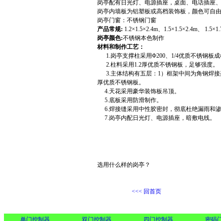
岗亭配有日光灯、电源插座，桌面、电话插座
岗亭内墙板为铝塑板或高档装饰板，颜色可自
岗亭门窗：不锈钢门窗
产品常规:
1.2×1.5×2.4m、1.5×1.5×2.4m、 1.5×1
岗亭颜色:
不锈钢本色制作
材料和制作工艺：
1.岗亭支撑柱采用Φ200、1/4优质不锈钢
2.柱料采用1.2厚优质不锈钢板，足够强度。
3.主体结构有五层：1）框架中间为角钢焊接架；
厚优质不锈钢板。
4.天花采用豪华装饰板吊顶。
5.底板采用防滑制作。
6.焊接缝采用中性胶密封，彻底杜绝漏雨和
7.岗亭内配日光灯、电源插座，暗敷电线。
选用什么样的岗亭？
<<< 回首页
单门控制器
双门控制器
四门控制器
密码