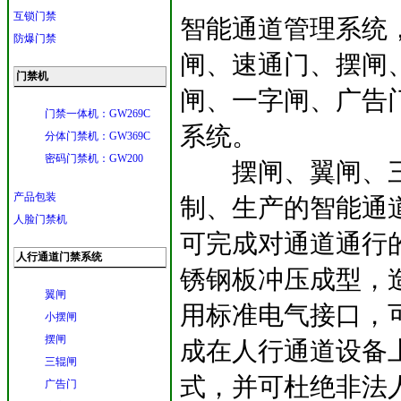
互锁门禁
智能通道管理系统
防爆门禁
闸、速通门、摆闸
门禁机
闸、一字闸、广告
门禁一体机：GW269C
系统。
分体门禁机：GW369C
密码门禁机：GW200
摆闸、翼闸、三
产品包装
制、生产的智能通
人脸门禁机
可完成对通道通行
人行通道门禁系统
锈钢板冲压成型，
翼闸
用标准电气接口，可
小摆闸
摆闸
成在人行通道设备
三辊闸
式，并可杜绝非法
广告门