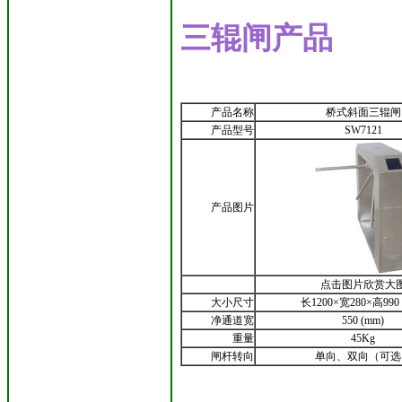
三辊闸产品
产品名称
桥式斜面三辊闸
产品型号
SW7121
产品图片
点击图片欣赏大
大小尺寸
长1200×宽280×高990 
净通道宽
550 (mm)
重量
45Kg
闸杆转向
单向、双向（可选