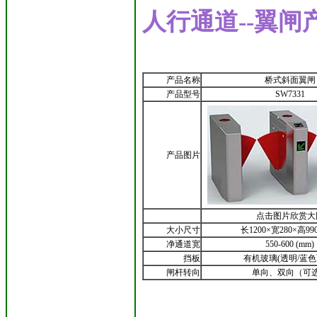
人行通道--翼闸
产品名称
桥式斜面翼闸
产品型号
SW7331
产品图片
点击图片欣赏大
大小尺寸
长1200×宽280×高990
净通道宽
550-600 (mm)
挡板
有机玻璃(透明/蓝色
闸杆转向
单向、双向（可