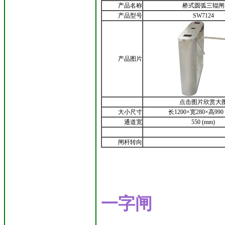
产品名称
桥式圆弧三辊闸
产品型号
SW7124
产品图片
点击图片欣赏大
大小尺寸
长1200×宽280×高990 
通道宽
550 (mm)
闸杆转向
一字闸