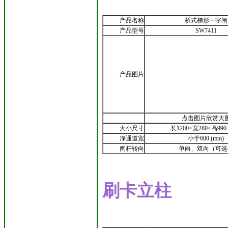
产品名称
桥式梯形一字闸
产品型号
SW7411
产品图片
点击图片欣赏大
大小尺寸
长1200×宽280×高990 
净通道宽
小于600 (mm)
闸杆转向
单向、双向（可选
刷卡立柱