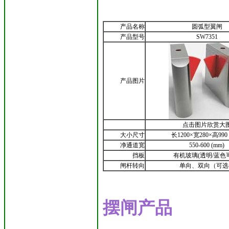
产品名称
圆弧型翼闸
产品型号
SW7351
产品图片
点击图片欣赏大
大小尺寸
长1200×宽280×高990 
净通道宽
550-600 (mm)
挡板
有机玻璃(透明/蓝色
闸杆转向
单向、双向（可选
摆闸产品