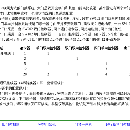
门的485联网方式的门禁系统 , 大门是双开玻璃门和其他门距离比较远 . 某个区域有两个木
2 木门比较集中这样一个现场情况的门禁系统配置 .
读卡器 ( 如果进出都要刷卡 , 就配置两个读卡器 , 注意 : 只有 SW102 单门双向控制
 四门单向控制器只能接进门读卡器 .) 由于是双开玻璃门 , 建议接 2 把电插锁 . 一台 SW10
 : 采用一台 SW202 双门控制器 , 两个进门读卡器 , 两把电磁锁 , 两个出门按钮 .
: 采用一台 SW102 单门控制器 + 一台四门控制器 , 5 个进门读卡器 , 5 个出门按钮 . 
 . 采用 3 台 SW401 四门控制器 ,12 个进门读卡器 ,12 个出门按钮 ,12 把磁力锁 .
域
读卡器
单门双向控制器
双门双向控制器
四门单向控制器
出
双开玻璃门
1
1
2
1
5
1
1
12
3
20
2
1
4
台通讯集线器（485转换器）和一套管理软件.
杂要求的配置原则：
进门时不但要刷卡，而且要输入密码，密码正确了才通行，该门的读卡器需选用EM409
指纹设备，不用读卡器，就选用带wiegand26国际标准输出接口的指纹仪替代相应的
26标准输出接口，请和指纹仪厂家核实。掌型仪等其他生物识别产品均和指纹选购配置类似
四门控制器
密码门禁机
门禁一体机
银行联动门控制