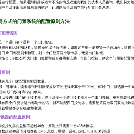
况自行配置，如果遇到特殊或者拿不准的情况欢迎向我们的技术人员咨询。我们努力
章中予以详细而通俗易懂的描述，让您以后可以独立自行配置门禁系统。
联网方式的门禁系统的配置原则方法
钮配置原则
配一个进门读卡器和一个出门按钮。
择性价比好的ID卡，请选择的ID卡读卡器，如果客户用于消费等一卡通场合，请选用 Mif
进门 出门都要刷卡验证，则一个门配置两个读卡器，无需出门按钮。
殊场合，例如公司大门出门位置和前台都需要安装一个出门按钮，则这个门需要配置
置原则
域有几个门来配置控制器数量。
区域（可布线，读卡器到控制器安放位置的连线距离小于100米）有3个门，就选择一个
双向 双门双向 和 四门单向。
可以接进门出门两个读卡器，也可以接一个进门读卡器和一个出门按钮。单向就是说
域有四个门 要求进出都刷卡的话，就不能配四门控制器，需要配置两台双门双向控制
器就需要多少台机箱和电源。
讯转换器的配置原则
统控制器的总数不超过40台，原则上只需要一台485转换器。
数超过40台请分成多条RS485总线，需要一台4口或8口485HUB转换器