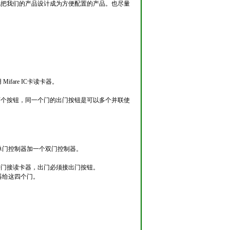
地把我们的产品设计成为方便配置的产品。也尽量
are IC卡读卡器。
两个按钮，同一个门的出门按钮是可以多个并联使
单门控制器加一个双门控制器。
进门接读卡器，出门必须接出门按钮。
器给这四个门。