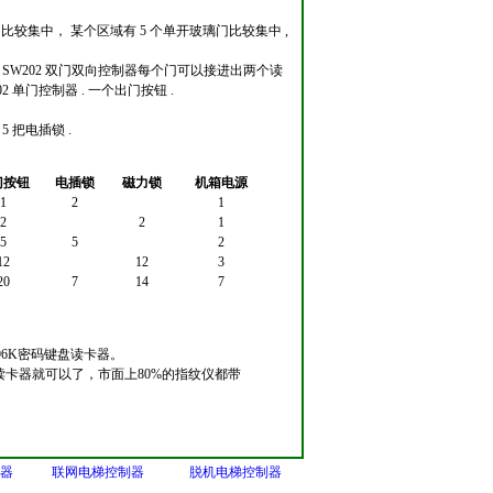
门比较集中， 某个区域有 5 个单开玻璃门比较集中 ,
器 和 SW202 双门双向控制器每个门可以接进出两个读
2 单门控制器 . 一个出门按钮 .
5 把电插锁 .
门按钮
电插锁
磁力锁
机箱
电源
1
2
1
2
2
1
5
5
2
12
12
3
20
7
14
7
6K密码键盘读卡器。
读卡器就可以了，市面上80%的指纹仪都带
。
器
联网电梯控制器
脱机电梯控制器