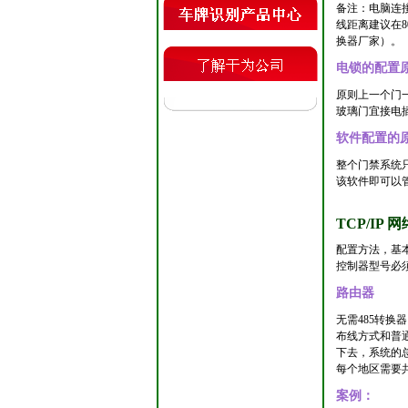
备注：电脑连接
线距离建议在8
换器厂家）。
电锁的配置
原则上一个门
玻璃门宜接电插
软件配置的
整个门禁系统
该软件即可以管
TCP/I
配置方法，基
控制器型号必须
路由器
无需485转
布线方式和普通
下去，系统的
每个地区需要
案例：