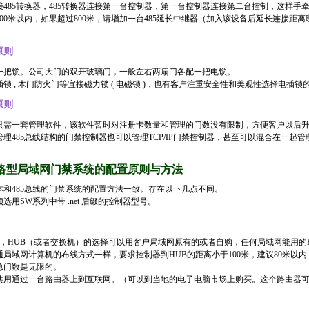
485转换器，485转换器连接第一台控制器，第一台控制器连接第二台控制，这样手
00米以内，如果超过800米，请增加一台485延长中继器（加入该设备后延长连接距离
原则
一把锁。公司大门的双开玻璃门，一般左右两扇门各配一把电锁。
锁 , 木门防火门等宜接磁力锁 ( 电磁锁 )，也有客户注重安全性和美观性选择电插锁
原则
只需一套管理软件，该软件暂时对注册卡数量和管理的门数没有限制，方便客户以后
理485总线结构的门禁控制器也可以管理TCP/IP门禁控制器，甚至可以混合在一起管
P 网络型局域网门禁系统的配置原则与方法
本和485总线的门禁系统的配置方法一致。存在以下几点不同。
选用SW系列中带 .net 后缀的控制器型号。
换器，HUB（或者交换机）的选择可以用客户局域网原有的或者自购，任何局域网能用的
局域网计算机的布线方式一样，要求控制器到HUB的距离小于100米，建议80米以
总门数是无限的。
共用通过一台路由器上到互联网。（可以到当地的电子电脑市场上购买。这个路由器