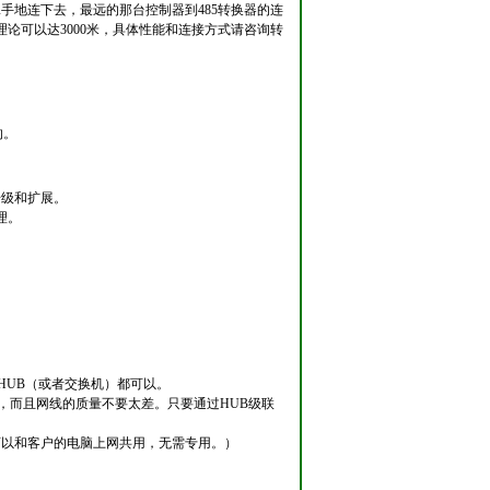
牵手地连下去，最远的那台控制器到485转换器的连
理论可以达3000米，具体性能和连接方式请咨询转
的。
升级和扩展。
理。
HUB（或者交换机）都可以。
内，而且网线的质量不要太差。只要通过HUB级联
可以和客户的电脑上网共用，无需专用。）