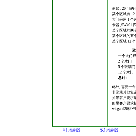
例如 : 20 
某个区域有 1
大门采用 1 个
卡器 ,SW401
某个区域的两个门
某个区域的五个门 
某个区域 12 个门
区
一个大门
2
个木门
5
个玻璃门
12
个木门
总计
:
此外, 需要一
非常规其他复
如果客户要求
如果客户要求接
wiegand
单门控制器
双门控制器