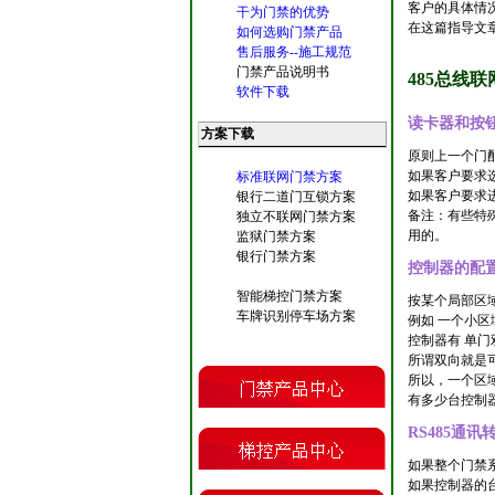
客户的具体情
干为门禁的优势
在这篇指导文
如何选购门禁产品
售后服务--施工规范
门禁产品说明书
485总线
软件下载
读卡器和按
方案下载
原则上一个门
如果客户要求选
标准联网门禁方案
如果客户要求
银行二道门互锁方案
备注：有些特
独立不联网门禁方案
用的。
监狱门禁方案
银行门禁方案
控制器的配
智能梯控门禁方案
按某个局部区
车牌识别停车场方案
例如 一个小
控制器有 单门
所谓双向就是
所以，一个区
有多少台控制
RS485通
如果整个门禁系
如果控制器的台