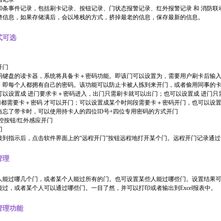
000条事件记录，包括刷卡记录、按钮记录、门状态报警记录、红外报警记录 和 消防联
整信息，如果存储满后，会以堆栈的方式，挤掉最老的信息，保存最新的信息。
式可选
开门
码键盘的读卡器，系统将具备卡＋密码功能。即该门可以设置为，需要用户刷卡后输
，即每个人都拥有自己的密码。该功能可以防止卡被人拣到来开门，或者偷用同事的卡
可以设置成 进门要求卡＋密码进入，出门只需刷卡就可以出门；也可以设置成 进门
 出门都需要卡＋密码 才可以开门；可以设置成某个时间段需要卡＋密码开门，也可以设
当忘了带卡时，可以使用持卡人的四位ID号+四位专用密码的方式开门
控按钮/红外感应开门
门
接到指示后，点击软件界面上的“远程开门”按钮远程地打开某个门。远程开门记录通
管理
人能过哪几个门，或者某个人能过所有的门。也可设置某些人能过哪些门。设置结果
过，或者某个人可以通过哪些门。一目了然，并可以打印或者输出到Excel报表中。
管理功能