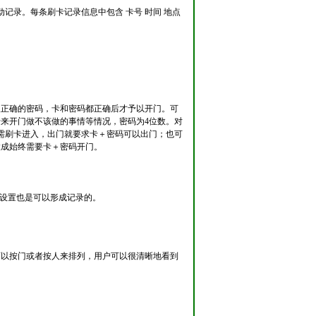
动记录。每条刷卡记录信息中包含 卡号 时间 地点
入正确的密码，卡和密码都正确后才予以开门。可
来开门做不该做的事情等情况，密码为4位数。对
只需刷卡进入，出门就要求卡＋密码可以出门；也可
置成始终需要卡＋密码开门。
过设置也是可以形成记录的。
可以按门或者按人来排列，用户可以很清晰地看到