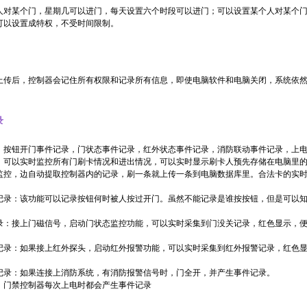
人对某个门，星期几可以进门，每天设置六个时段可以进门；可以设置某个人对某个门
可以设置成特权，不受时间限制。
上传后，控制器会记住所有权限和记录所有信息，即使电脑软件和电脑关闭，系统依
录
，按钮开门事件记录，门状态事件记录，红外状态事件记录，消防联动事件记录，上
：可以实时监控所有门刷卡情况和进出情况，可以实时显示刷卡人预先存储在电脑里
监控，边自动提取控制器内的记录，刷一条就上传一条到电脑数据库里。合法卡的实
记录：该功能可以记录按钮何时被人按过开门。虽然不能记录是谁按按钮，但是可以
录：接上门磁信号，启动门状态监控功能，可以实时采集到门没关记录，红色显示，
记录：如果接上红外探头，启动红外报警功能，可以实时采集到红外报警记录，红色
记录：如果连接上消防系统，有消防报警信号时，门全开，并产生事件记录。
：门禁控制器每次上电时都会产生事件记录