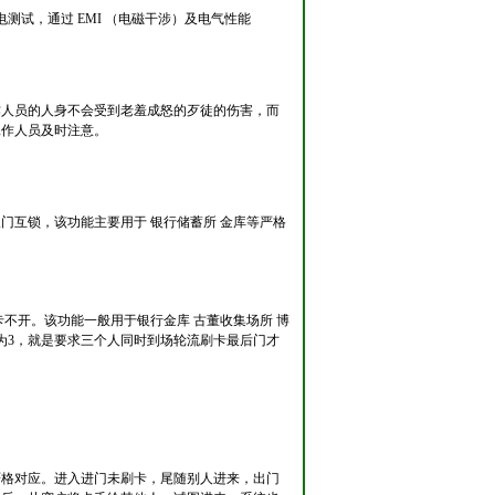
放电测试，通过 EMI （电磁干涉）及电气性能
作人员的人身不会受到老羞成怒的歹徒的伤害，而
工作人员及时注意。
门互锁，该功能主要用于 银行储蓄所 金库等严格
不开。该功能一般用于银行金库 古董收集场所 博
为3，就是要求三个人同时到场轮流刷卡最后门才
严格对应。进入进门未刷卡，尾随别人进来，出门