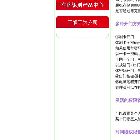
脱机存储100
是否通过等完
多种开门方
①刷卡开门
②刷卡＋密码
如果使用带密
以一卡一密码
于同一个门，
以成进门 /
③密码开门：
④出门按钮/遥
⑤电脑远程开
管理员可以在
灵活的权限
可以设置某个
某个门哪些人能
时间段权限