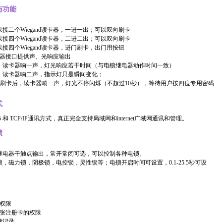
与功能
接二个Wiegand读卡器，一进一出；可以双向刷卡
接四个Wiegand读卡器，二进二出；可以双向刷卡
接四个Wiegand读卡器，进门刷卡，出门用按钮
6读卡器接口提供声、光响应输出
，读卡器响一声，灯光响应若干时间（与电锁继电器动作时间一致）
，读卡器响二声，指示灯只是瞬间变化；
，刷卡后，读卡器响一声，灯光不停闪烁（不超过10秒），等待用户按四位专用密码
式
5 和 TCP/IP通讯方式，真正完全支持局域网和internet广域网通讯和管理。
锁
继电器干触点输出，常开常闭可选，可以控制各种电锁。
，磁力锁，阴极锁，电控锁，灵性锁等；电锁开启时间可设置，0.1-25.5秒可设
卡权限
万张注册卡的权限
储记录