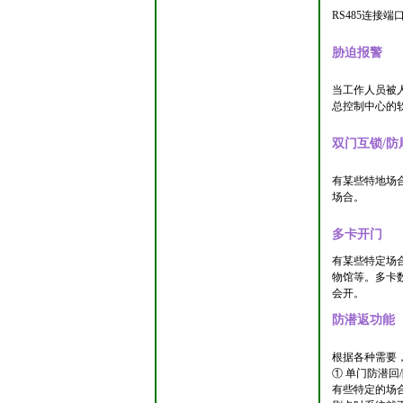
RS485连接
胁迫报警
当工作人员被
总控制中心的
双门互锁/防
有某些特地场
场合。
多卡开门
有某些特定场
物馆等。多卡
会开。
防潜返功能
根据各种需要
① 单门防潜回
有些特定的场