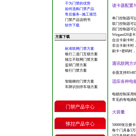
干为门禁的优势
读卡器配置
如何选购门禁产品
售后服务--施工规范
单门控制器可以
门禁产品说明书
双门控制器可以
软件下载
四门控制器可以
Wiegand2
方案下载
合法卡刷卡时
非法卡刷卡时
标准联网门禁方案
刷卡+密码时
银行二道门互锁方案
独立不联网门禁方案
通讯联网方
监狱门禁方案
银行门禁方案
全面支持RS48
适应各种电
智能梯控门禁方案
车牌识别停车场方案
电锁控制采用
常见的有电插锁
大容量
50000张注册
每个门具备5
10万条脱机存