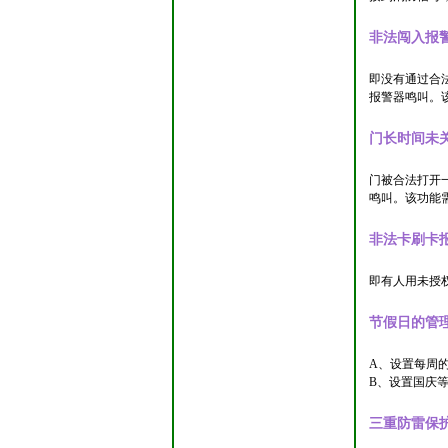
非法闯入报
即没有通过合
报警器鸣叫。
门长时间未
门被合法打开
鸣叫。该功能
非法卡刷卡
即有人用未授
节假日的管
A、设置每周
B、设置国庆
三重防雷保