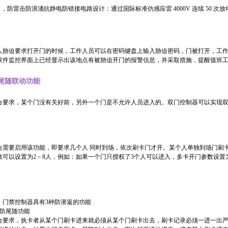
端口，防雷击防浪涌抗静电防错接电路设计：通过国际标准仿感应雷 4000V 连续 50 次
人胁迫要求打开门的时候，工作人员可以在密码键盘上输入胁迫密码，门被打开，工
软件监控界面上已经显示出该地点有被胁迫开门的报警信息，并采取措施，提醒值班
尾随联动功能
合要求，某个门没有关好前，另外一个门是不允许人员进入的。双门控制器可以实现双
合需要启用该功能，即要求几个人 同时到场，依次刷卡门才开。某个人单独到场门刷卡
数可以设置为2－8人，例如：如果一个门只授权了3个人可以进入，多卡开门参数设置
，门禁控制器具有3种防潜返的功能
/防尾随功能
合要求，执卡者从某个门刷卡进来就必须从某个门刷卡出去，刷卡记录必须一进一出