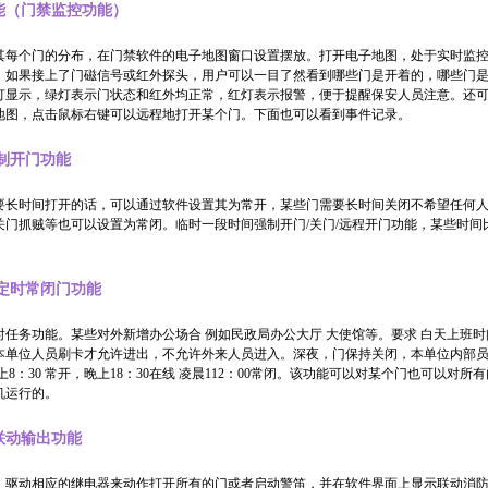
能（门禁监控功能）
其每个门的分布，在门禁软件的电子地图窗口设置摆放。打开电子地图，处于实时监
。如果接上了门磁信号或红外探头，用户可以一目了然看到哪些门是开着的，哪些门
灯显示，绿灯表示门状态和红外均正常，红灯表示报警，便于提醒保安人员注意。还
地图，点击鼠标右键可以远程地打开某个门。下面也可以看到事件记录。
制开门功能
要长时间打开的话，可以通过软件设置其为常开，某些门需要长时间关闭不希望任何
关门抓贼等也可以设置为常闭。临时一段时间强制开门/关门/远程开门功能，某些时间
。
定时常闭门功能
时任务功能。某些对外新增办公场合 例如民政局办公大厅 大使馆等。要求 白天上班
本单位人员刷卡才允许进出，不允许外来人员进入。深夜，门保持关闭，本单位内部
上8：30 常开，晚上18：30在线 凌晨112：00常闭。该功能可以对某个门也可以对所
机运行的。
联动输出功能
，驱动相应的继电器来动作打开所有的门或者启动警笛，并在软件界面上显示联动消